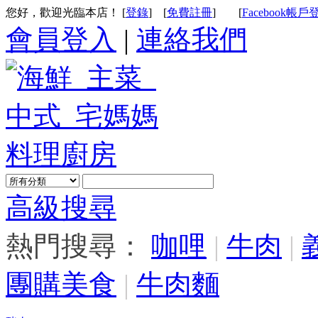
您好，歡迎光臨本店！ [
登錄
]
[
免費註冊
]
[
Facebook帳戶
會員登入
|
連絡我們
高級搜尋
熱門搜尋：
咖哩
|
牛肉
|
團購美食
|
牛肉麵