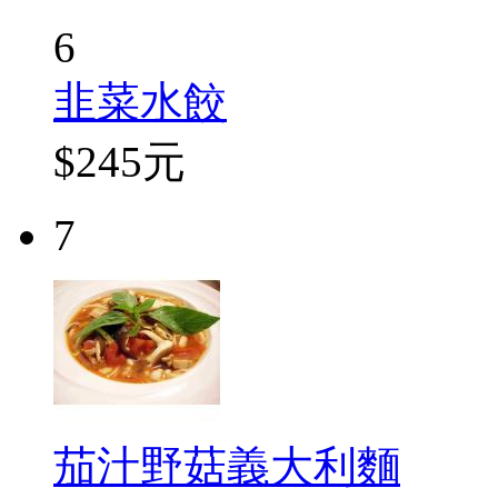
6
韭菜水餃
$245元
7
茄汁野菇義大利麵