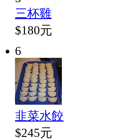
三杯雞
$180元
6
韭菜水餃
$245元