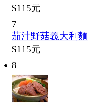
$115元
7
茄汁野菇義大利麵
$115元
8