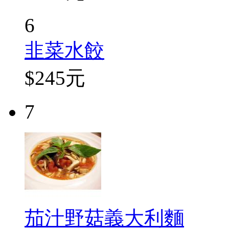
6
韭菜水餃
$245元
7
茄汁野菇義大利麵