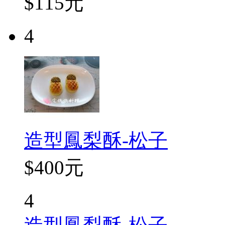
$115元
4
造型鳳梨酥-松子
$400元
4