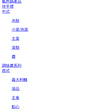
氣炸鍋產品
伴手禮
中式
水餃
小菜/泡菜
主菜
湯類
醬
調味醬系列
西式
義大利麵
湯品
主食
點心