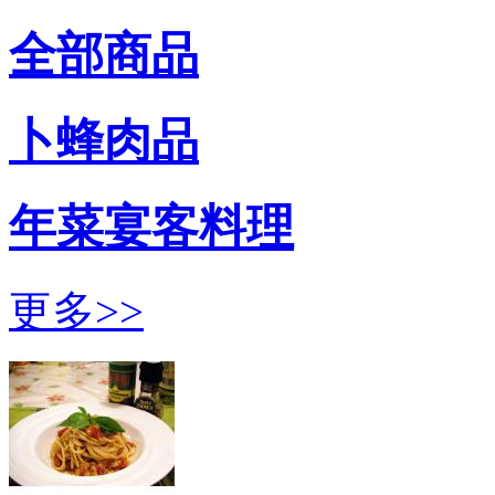
全部商品
卜蜂肉品
年菜宴客料理
更多>>