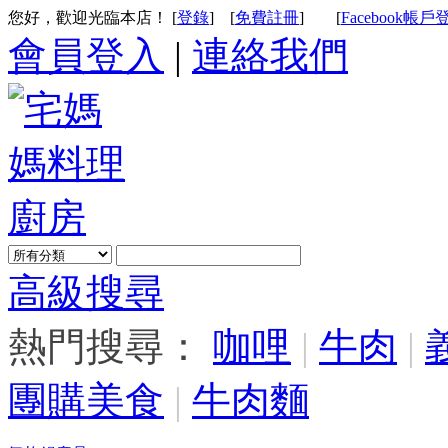
您好，歡迎光臨本店！ [
登錄
]
[
免費註冊
]
[
Facebook帳戶
會員登入
|
連絡我們
高級搜尋
熱門搜尋：
咖哩
|
牛肉
|
團購美食
|
牛肉麵