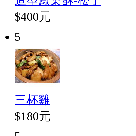
造型鳳梨酥-松子
$400元
5
三杯雞
$180元