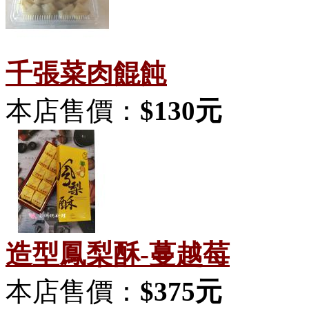
千張菜肉餛飩
本店售價：
$130元
造型鳳梨酥-蔓越莓
本店售價：
$375元