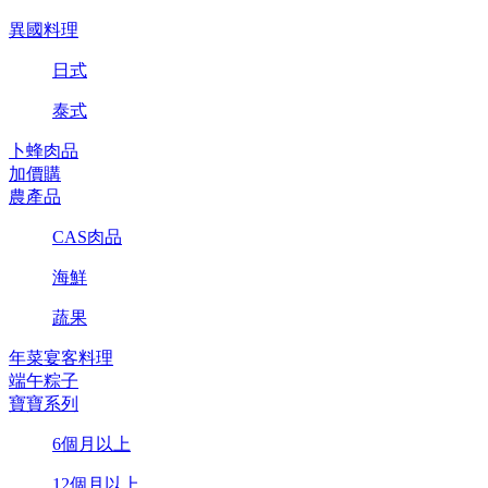
異國料理
日式
泰式
卜蜂肉品
加價購
農產品
CAS肉品
海鮮
蔬果
年菜宴客料理
端午粽子
寶寶系列
6個月以上
12個月以上