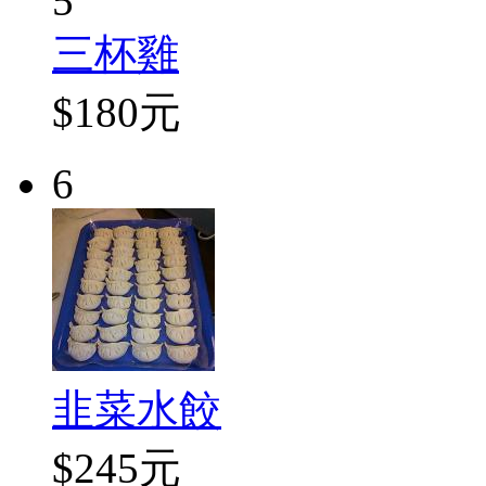
5
三杯雞
$180元
6
韭菜水餃
$245元