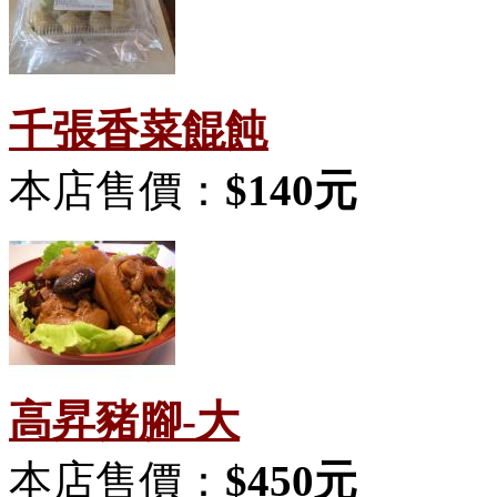
千張香菜餛飩
本店售價：
$140元
高昇豬腳-大
本店售價：
$450元